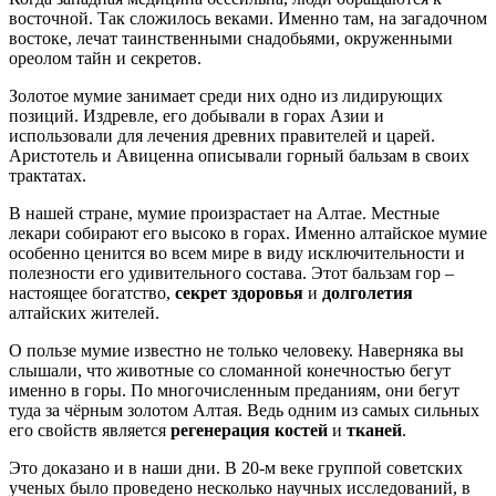
восточной. Так сложилось веками. Именно там, на загадочном
востоке, лечат таинственными снадобьями, окруженными
ореолом тайн и секретов.
Золотое мумие занимает среди них одно из лидирующих
позиций. Издревле, его добывали в горах Азии и
использовали для лечения древних правителей и царей.
Аристотель и Авиценна описывали горный бальзам в своих
трактатах.
В нашей стране, мумие произрастает на Алтае. Местные
лекари собирают его высоко в горах. Именно алтайское мумие
особенно ценится во всем мире в виду исключительности и
полезности его удивительного состава. Этот бальзам гор –
настоящее богатство,
секрет здоровья
и
долголетия
алтайских жителей.
О пользе мумие известно не только человеку. Наверняка вы
слышали, что животные со сломанной конечностью бегут
именно в горы. По многочисленным преданиям, они бегут
туда за чёрным золотом Алтая. Ведь одним из самых сильных
его свойств является
регенерация костей
и
тканей
.
Это доказано и в наши дни. В 20-м веке группой советских
ученых было проведено несколько научных исследований, в