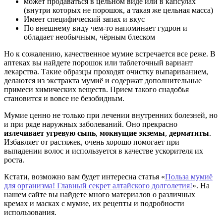
может продаваться в цельном виде или в капсулах
(внутри которых не порошок, а такая же цельная масса)
Имеет специфический запах и вкус
По внешнему виду чем-то напоминает гудрон и
обладает необычным, чёрным блеском
Но к сожалению, качественное мумие встречается все реже. В
аптеках вы найдете порошок или таблеточный вариант
лекарства. Такие образцы проходят очистку выпариванием,
делаются из экстракта мумиё и содержат дополнительные
примеси химических веществ. Прием такого снадобья
становится и вовсе не безобидным.
Мумие ценно не только при лечении внутренних болезней, но
и при ряде наружных заболеваний. Оно прекрасно
излечивает угревую сыпь
,
мокнущие экземы
,
дерматиты
.
Избавляет от растяжек, очень хорошо помогает при
выпадении волос и используется в качестве ускорителя их
роста.
Кстати, возможно вам будет интересна статья «
Польза мумиё
для организма! Главный секрет алтайского долголетия!
». На
нашем сайте вы найдете много материалов о различных
кремах и масках с мумие, их рецепты и подробности
использования.