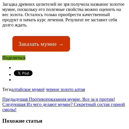
Загадка древних целителей не зря получила название золотое
мумие, поскольку его полезные свойства можно оценить на
вес золота. Осталось только приобрести качественный
продукт и начать курс лечения. Результат не заставит себя
долго ждать.
Заказать мумие →
Поделиться
Теги
алтайское мумиё
черное золото алтая
Предыдущая
Противопоказания мумие. Все за и против!
Следующая
Из чего делают мумие? Секретный состав горной
смолы!
Похожие статьи