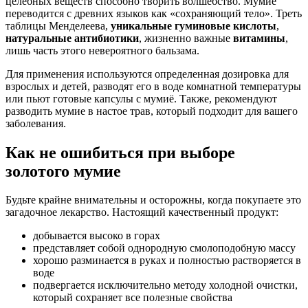
целебных веществ способно творить волшебство. Мумие
переводится с древних языков как «сохраняющий тело». Треть
таблицы Менделеева,
уникальные гуминовые кислоты
,
натуральные антибиотики
, жизненно важные
витамины
,
лишь часть этого невероятного бальзама.
Для применения используются определенная дозировка для
взрослых и детей, разводят его в воде комнатной температуры
или пьют готовые капсулы с мумиё. Также, рекомендуют
разводить мумие в настое трав, который подходит для вашего
заболевания.
Как не ошибиться при выборе
золотого мумие
Будьте крайне внимательны и осторожны, когда покупаете это
загадочное лекарство. Настоящий качественный продукт:
добывается высоко в горах
представляет собой однородную смолоподобную массу
хорошо разминается в руках и полностью растворяется в
воде
подвергается исключительно методу холодной очистки,
который сохраняет все полезные свойства