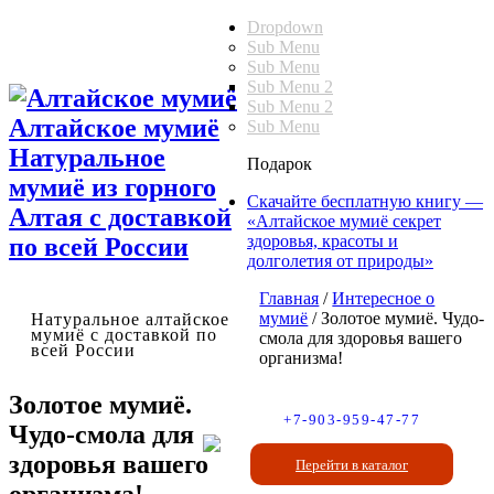
Dropdown
Sub Menu
Sub Menu
Sub Menu 2
Sub Menu 2
Алтайское мумиё
Sub Menu
Натуральное
Подарок
мумиё из горного
Скачайте бесплатную книгу —
Алтая с доставкой
«Алтайское мумиё секрет
здоровья, красоты и
по всей России
долголетия от природы»
Главная
/
Интересное о
мумиё
/
Золотое мумиё. Чудо-
Натуральное алтайское
мумиё с доставкой по
смола для здоровья вашего
всей России
организма!
Золотое мумиё.
+7-903-959-47-77
Чудо-смола для
здоровья вашего
Перейти в каталог
организма!