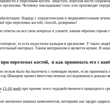
привести к переломам костей. Зачастую, перелом кости сопрово
 организма. Человеку накладывают гипс или производят хирур
абилитации. Наряду с хирургическим и медикаментозным лечени
иё при переломах костей, способ, дозировка?
ые ответы на все свои вопросы и узнаете, каким образом горная 
опорозе, то есть недостатке кальция в организме. У таких люде
оительный материал. Таким материалом и является мумие. В наш
при переломах костей, и как принимать его с на
ую нельзя было бы вылечить с помощью мумие, если принимать е
ссор Шакиров провел многочисленные исследования и доказал
о
а
13-18 дней
при приеме этого чудодейственного природного ср
?
ание жизненно важных компонентов, которыми нас щедро одари