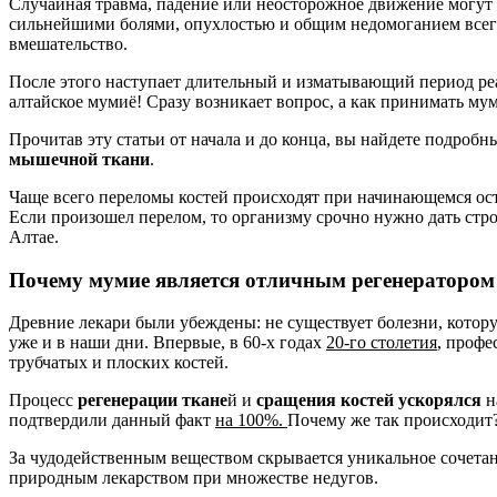
Случайная травма, падение или неосторожное движение могут 
сильнейшими болями, опухлостью и общим недомоганием всего
вмешательство.
После этого наступает длительный и изматывающий период ре
алтайское мумиё! Сразу возникает вопрос, а как принимать мум
Прочитав эту статьи от начала и до конца, вы найдете подробн
мышечной ткани
.
Чаще всего переломы костей происходят при начинающемся осте
Если произошел перелом, то организму срочно нужно дать стр
Алтае.
Почему мумие является отличным регенератором 
Древние лекари были убеждены: не существует болезни, котор
уже и в наши дни. Впервые, в 60-х годах
20-го столетия
, профе
трубчатых и плоских костей.
Процесс
регенерации ткане
й и
сращения костей ускорялся
н
подтвердили данный факт
на 100%.
Почему же так происходит
За чудодейственным веществом скрывается уникальное сочет
природным лекарством при множестве недугов.