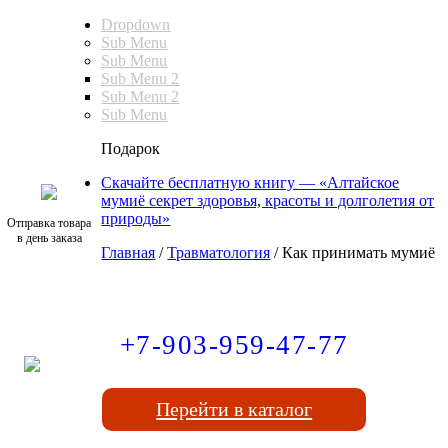
Dropdown
Sub Menu
Sub Menu
Sub Menu 2
Sub Menu 2
Sub Menu
Подарок
Скачайте бесплатную книгу — «Алтайское
мумиё секрет здоровья, красоты и долголетия от
природы»
Отправка товара
в день заказа
Главная
/
Травматология
/
Как принимать мумиё
+7-903-959-47-77
Перейти в каталог