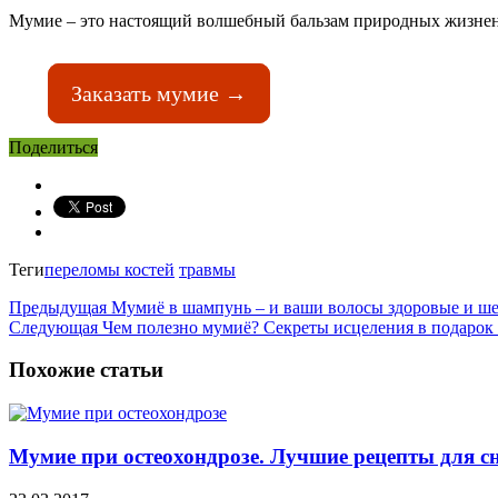
Мумие – это настоящий волшебный бальзам природных жизнен
Заказать мумие →
Поделиться
Теги
переломы костей
травмы
Предыдущая
Мумиё в шампунь – и ваши волосы здоровые и ше
Следующая
Чем полезно мумиё? Секреты исцеления в подарок
Похожие статьи
Мумие при остеохондрозе. Лучшие рецепты для сн