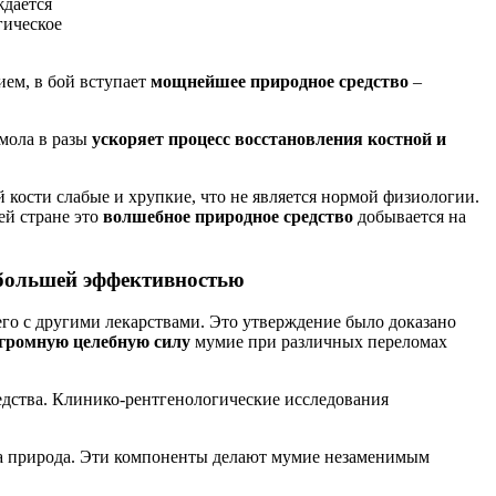
ждается
гическое
ем, в бой вступает
мощнейшее природное средство
–
смола в разы
ускоряет
процесс восстановления костной и
й кости слабые и хрупкие, что не является нормой физиологии.
ей стране это
волшебное природное средство
добывается на
ибольшей эффективностью
го с другими лекарствами. Это утверждение было доказано
громную целебную силу
мумие при различных переломах
едства. Клинико-рентгенологические исследования
ла природа. Эти компоненты делают мумие незаменимым