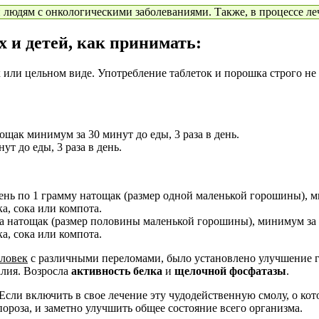
дям с онкологическими заболеваниями. Также, в процессе леч
 и детей, как принимать:
 или цельном виде. Употребление таблеток и порошка строго не
ощак минимум за 30 минут до еды, 3 раза в день.
ут до еды, 3 раза в день.
 день по 1 грамму натощак (размер одной маленькой горошины), 
а, сока или компота.
амма натощак (размер половины маленькой горошины), минимум за
а, сока или компота.
еловек
с различными переломами, было установлено улучшение г
алия. Возросла
активность белка
и
щелочной фосфатазы
.
Если включить в свое лечение эту чудодейственную смолу, о кот
ороза, и заметно улучшить общее состояние всего организма.